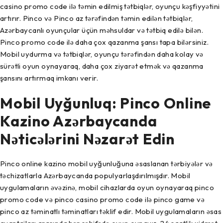
casino promo code ilə təmin edilmiş tətbiqlər, oyunçu kəşfiyyətini
artırır. Pinco və Pinco az tərəfindən təmin edilən tətbiqlər,
Azərbaycanlı oyunçular üçün məhsuldar və tətbiq edilə bilən.
Pinco promo code ilə daha çox qazanma şansı tapa bilərsiniz.
Mobil uydurma və tətbiqlər, oyunçu tərəfindən daha kolay və
sürətli oyun oynayaraq, daha çox ziyarət etmək və qazanma
şansını artırmaq imkanı verir.
Mobil Uyğunluq: Pinco Online
Kazino Azərbaycanda
Nəticələrini Nəzarət Edin
Pinco online kazino mobil uyğunluğuna əsaslanan tərbiyələr və
təchizatlarla Azərbaycanda populyarlaşdırılmışdır. Mobil
uygulamaların əvəzinə, mobil cihazlarda oyun oynayaraq pinco
promo code və pinco casino promo code ilə pinco game və
pinco az təminatlı təminatları təklif edir. Mobil uygulamaların əsas