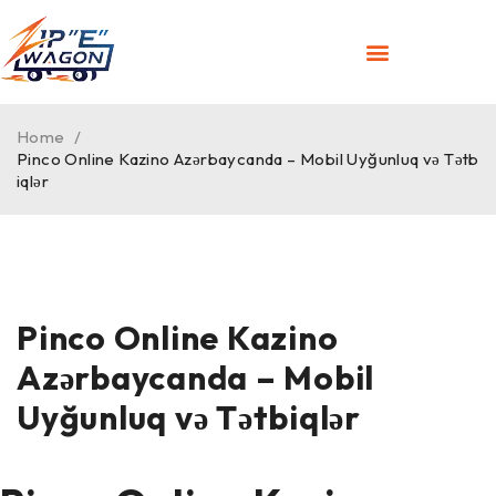
Home
/
Pinco Online Kazino Azərbaycanda – Mobil Uyğunluq və Tətb
iqlər
Pinco Online Kazino
Azərbaycanda – Mobil
Uyğunluq və Tətbiqlər