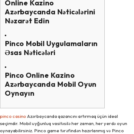
Online Kazino
Azərbaycanda Nəticələrini
Nəzarət Edin
Pinco Mobil Uygulamaların
Əsas Nəticələri
Pinco Online Kazino
Azərbaycanda Mobil Oyun
Oynayın
pinco casino
Azərbaycanda qazancını artırmaq üçün ideal
seçimdir. Mobil uyğunluq vasitəsilə her zaman, her yerdə oyun
oynayabilirsiniz. Pinco game tərəfindən hazırlanmış və Pinco