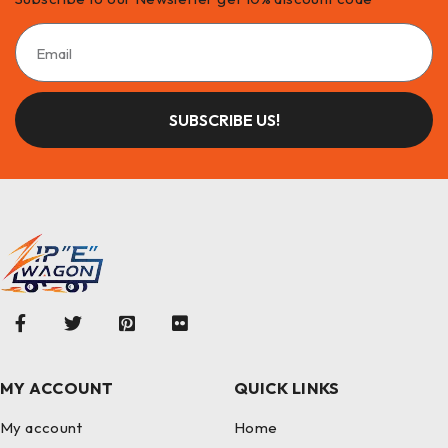
SUBSCRIBE US!
MY ACCOUNT
QUICK LINKS
My account
Home