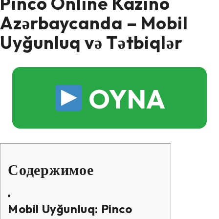
Pinco Online Kazino
Azərbaycanda – Mobil
Uyğunluq və Tətbiqlər
OYNA
Содержимое
Mobil Uyğunluq: Pinco