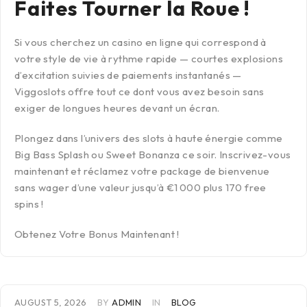
Faites Tourner la Roue !
Si vous cherchez un casino en ligne qui correspond à
votre style de vie à rythme rapide — courtes explosions
d’excitation suivies de paiements instantanés —
Viggoslots offre tout ce dont vous avez besoin sans
exiger de longues heures devant un écran.
Plongez dans l’univers des slots à haute énergie comme
Big Bass Splash ou Sweet Bonanza ce soir. Inscrivez-vous
maintenant et réclamez votre package de bienvenue
sans wager d’une valeur jusqu’à €1 000 plus 170 free
spins !
Obtenez Votre Bonus Maintenant !
AUGUST 5, 2026
BY
ADMIN
IN
BLOG