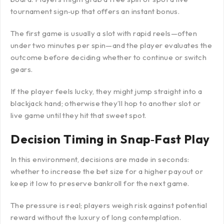
tournament sign‑up that offers an instant bonus.
The first game is usually a slot with rapid reels—often
under two minutes per spin—and the player evaluates the
outcome before deciding whether to continue or switch
gears.
If the player feels lucky, they might jump straight into a
blackjack hand; otherwise they’ll hop to another slot or
live game until they hit that sweet spot.
Decision Timing in Snap‑Fast Play
In this environment, decisions are made in seconds:
whether to increase the bet size for a higher payout or
keep it low to preserve bankroll for the next game.
The pressure is real; players weigh risk against potential
reward without the luxury of long contemplation.