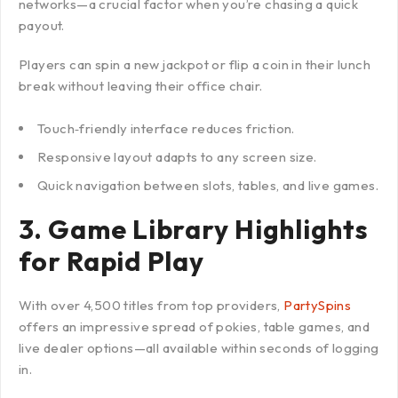
networks—a crucial factor when you’re chasing a quick
payout.
Players can spin a new jackpot or flip a coin in their lunch
break without leaving their office chair.
Touch‑friendly interface reduces friction.
Responsive layout adapts to any screen size.
Quick navigation between slots, tables, and live games.
3. Game Library Highlights
for Rapid Play
With over 4,500 titles from top providers,
PartySpins
offers an impressive spread of pokies, table games, and
live dealer options—all available within seconds of logging
in.