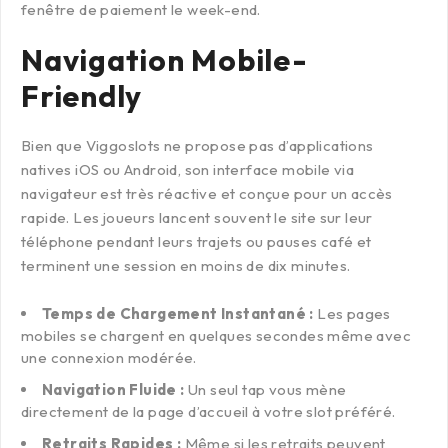
fenêtre de paiement le week-end.
Navigation Mobile-
Friendly
Bien que Viggoslots ne propose pas d’applications
natives iOS ou Android, son interface mobile via
navigateur est très réactive et conçue pour un accès
rapide. Les joueurs lancent souvent le site sur leur
téléphone pendant leurs trajets ou pauses café et
terminent une session en moins de dix minutes.
Temps de Chargement Instantané :
Les pages
mobiles se chargent en quelques secondes même avec
une connexion modérée.
Navigation Fluide :
Un seul tap vous mène
directement de la page d’accueil à votre slot préféré.
Retraits Rapides :
Même si les retraits peuvent