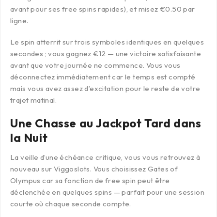
avant pour ses free spins rapides), et misez €0.50 par
ligne.
Le spin atterrit sur trois symboles identiques en quelques
secondes ; vous gagnez €12 — une victoire satisfaisante
avant que votre journée ne commence. Vous vous
déconnectez immédiatement car le temps est compté
mais vous avez assez d’excitation pour le reste de votre
trajet matinal.
Une Chasse au Jackpot Tard dans
la Nuit
La veille d’une échéance critique, vous vous retrouvez à
nouveau sur Viggoslots. Vous choisissez Gates of
Olympus car sa fonction de free spin peut être
déclenchée en quelques spins — parfait pour une session
courte où chaque seconde compte.