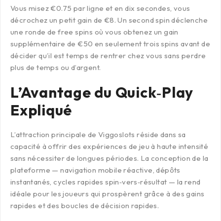
Vous misez €0.75 par ligne et en dix secondes, vous
décrochez un petit gain de €8. Un second spin déclenche
une ronde de free spins où vous obtenez un gain
supplémentaire de €50 en seulement trois spins avant de
décider qu’il est temps de rentrer chez vous sans perdre
plus de temps ou d’argent.
L’Avantage du Quick‑Play
Expliqué
L’attraction principale de Viggoslots réside dans sa
capacité à offrir des expériences de jeu à haute intensité
sans nécessiter de longues périodes. La conception de la
plateforme — navigation mobile réactive, dépôts
instantanés, cycles rapides spin‑vers‑résultat — la rend
idéale pour les joueurs qui prospèrent grâce à des gains
rapides et des boucles de décision rapides.