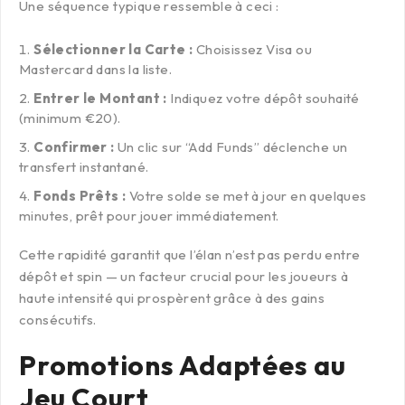
Une séquence typique ressemble à ceci :
Sélectionner la Carte :
Choisissez Visa ou
Mastercard dans la liste.
Entrer le Montant :
Indiquez votre dépôt souhaité
(minimum €20).
Confirmer :
Un clic sur “Add Funds” déclenche un
transfert instantané.
Fonds Prêts :
Votre solde se met à jour en quelques
minutes, prêt pour jouer immédiatement.
Cette rapidité garantit que l’élan n’est pas perdu entre
dépôt et spin — un facteur crucial pour les joueurs à
haute intensité qui prospèrent grâce à des gains
consécutifs.
Promotions Adaptées au
Jeu Court