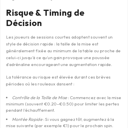
Risque & Timing de
Décision
Les joueurs de sessions courtes adoptent souvent un
style de décision rapide : la taille de la mise est
généralement fixée au minimum de la table ou proche de
celui-ci jusqu’à ce qu’un gain provoque une poussée
d’adrénaline encourageant une augmentation rapide.
La tolérance au risque est élevée durant ces brèves
périodes où les rouleaux dansent :
Contrôle de la Taille de Mise
: Commencez avec la mise
minimum (souvent €0.20–€0.50) pour limiter les pertes
pendant l’échauffement.
Montée Rapide
: Si vous gagnez tôt, augmentez à la
mise suivante (par exemple €1) pour le prochain spin.