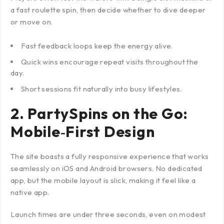
a fast roulette spin, then decide whether to dive deeper
or move on.
Fast feedback loops keep the energy alive.
Quick wins encourage repeat visits throughout the
day.
Short sessions fit naturally into busy lifestyles.
2. PartySpins on the Go:
Mobile‑First Design
The site boasts a fully responsive experience that works
seamlessly on iOS and Android browsers. No dedicated
app, but the mobile layout is slick, making it feel like a
native app.
Launch times are under three seconds, even on modest