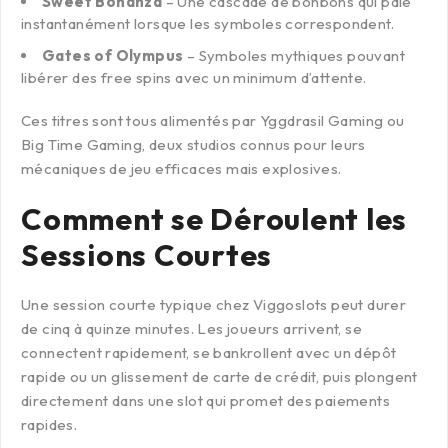
Sweet Bonanza
– Une cascade de bonbons qui paie
instantanément lorsque les symboles correspondent.
Gates of Olympus
– Symboles mythiques pouvant
libérer des free spins avec un minimum d’attente.
Ces titres sont tous alimentés par Yggdrasil Gaming ou
Big Time Gaming, deux studios connus pour leurs
mécaniques de jeu efficaces mais explosives.
Comment se Déroulent les
Sessions Courtes
Une session courte typique chez Viggoslots peut durer
de cinq à quinze minutes. Les joueurs arrivent, se
connectent rapidement, se bankrollent avec un dépôt
rapide ou un glissement de carte de crédit, puis plongent
directement dans une slot qui promet des paiements
rapides.