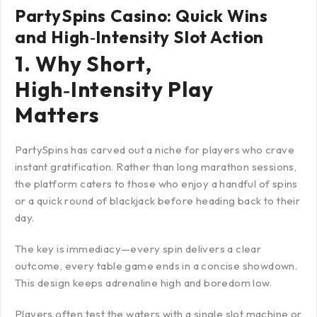
PartySpins Casino: Quick Wins
and High‑Intensity Slot Action
1. Why Short,
High‑Intensity Play
Matters
PartySpins has carved out a niche for players who crave
instant gratification. Rather than long marathon sessions,
the platform caters to those who enjoy a handful of spins
or a quick round of blackjack before heading back to their
day.
The key is immediacy—every spin delivers a clear
outcome, every table game ends in a concise showdown.
This design keeps adrenaline high and boredom low.
Players often test the waters with a single slot machine or