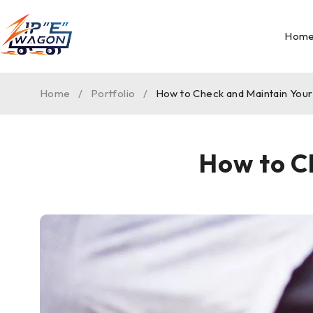
Hom
Home
/
Portfolio
/
How to Check and Maintain You
How to C