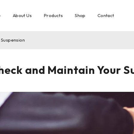
e
About Us
Products
Shop
Contact
r Suspension
heck and Maintain Your S