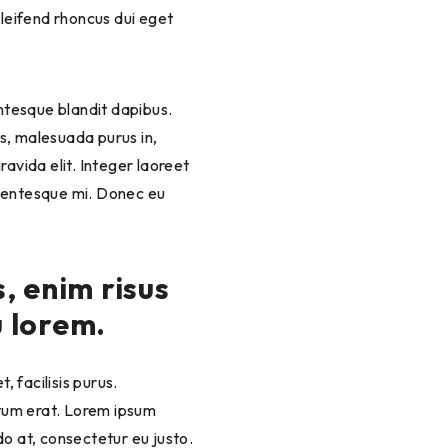
eleifend rhoncus dui eget
lentesque blandit dapibus.
s, malesuada purus in,
ravida elit. Integer laoreet
llentesque mi. Donec eu
, enim risus
u lorem.
, facilisis purus.
ntum erat. Lorem ipsum
do at, consectetur eu justo.