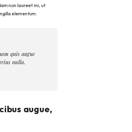
 Nam non laoreet mi, ut
ingilla elementum.
 quam quis augue
rius nulla.
ucibus augue,