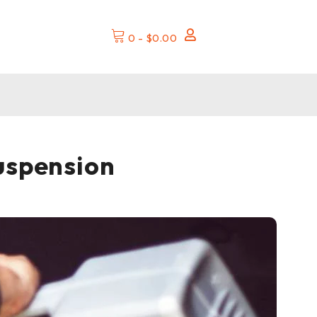
0
-
$
0.00
uspension