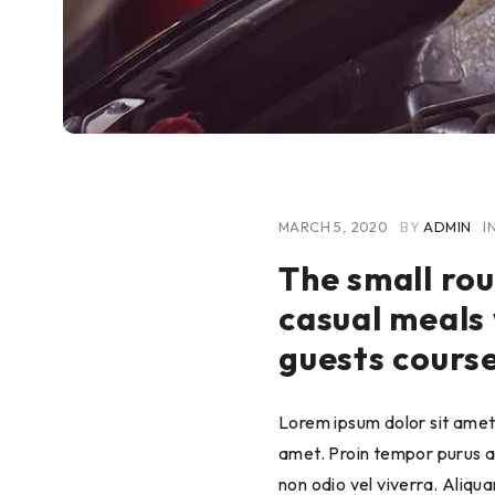
MARCH 5, 2020
BY
ADMIN
I
The small rou
casual meals 
guests cours
Lorem ipsum dolor sit amet,
amet. Proin tempor purus ac
non odio vel viverra. Aliq