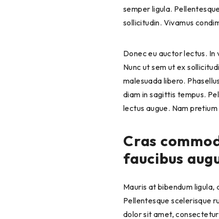
semper ligula. Pellentesque
sollicitudin. Vivamus condi
Donec eu auctor lectus. In ve
Nunc ut sem ut ex sollicitu
malesuada libero. Phasellus
diam in sagittis tempus. P
lectus augue. Nam pretium or
Cras commodo,
faucibus augu
Mauris at bibendum ligula, a
Pellentesque scelerisque r
dolor sit amet, consectetur