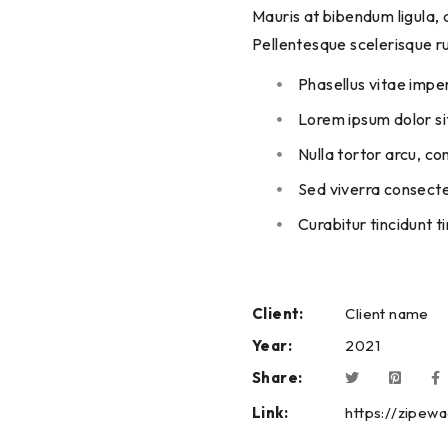
Mauris at bibendum ligula, a
Pellentesque scelerisque r
Phasellus vitae impe
Lorem ipsum dolor sit
Nulla tortor arcu, c
Sed viverra consectet
Curabitur tincidunt t
Client:
Client name
Year:
2021
Share:
Link:
https://zipew