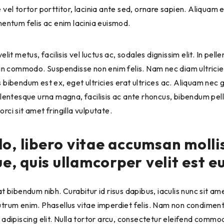
 vel tortor porttitor, lacinia ante sed, ornare sapien. Aliquam 
mentum felis ac enim lacinia euismod.
lit metus, facilisis vel luctus ac, sodales dignissim elit. In pel
din commodo. Suspendisse non enim felis. Nam nec diam ultricie
 bibendum est ex, eget ultricies erat ultrices ac. Aliquam nec g
ellentesque urna magna, facilisis ac ante rhoncus, bibendum pe
ci sit amet fringilla vulputate.
 libero vitae accumsan mollis
e, quis ullamcorper velit est e
t bibendum nibh. Curabitur id risus dapibus, iaculis nunc sit amet
utrum enim. Phasellus vitae imperdiet felis. Nam non condime
 adipiscing elit. Nulla tortor arcu, consectetur eleifend commo