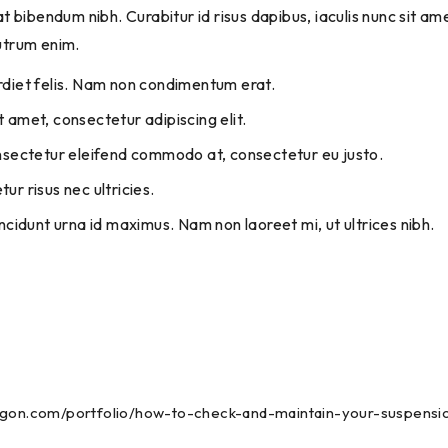
t bibendum nibh. Curabitur id risus dapibus, iaculis nunc sit amet
utrum enim.
rdiet felis. Nam non condimentum erat.
 amet, consectetur adipiscing elit.
onsectetur eleifend commodo at, consectetur eu justo.
ur risus nec ultricies.
incidunt urna id maximus. Nam non laoreet mi, ut ultrices nibh.
agon.com/portfolio/how-to-check-and-maintain-your-suspensi