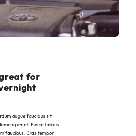
 great for
overnight
terdum augue faucibus sit
llamcorper et. Fusce finibus
um faucibus. Cras tempor